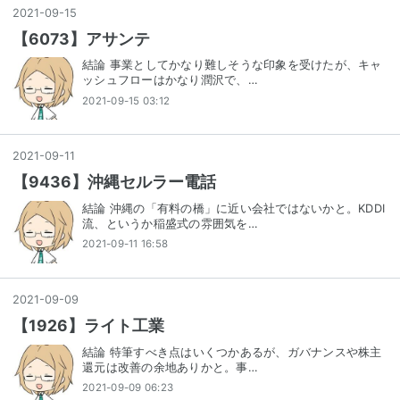
2021
-
09
-
15
【6073】アサンテ
結論 事業としてかなり難しそうな印象を受けたが、キャ
ッシュフローはかなり潤沢で、…
2021-09-15 03:12
2021
-
09
-
11
【9436】沖縄セルラー電話
結論 沖縄の「有料の橋」に近い会社ではないかと。KDDI
流、というか稲盛式の雰囲気を…
2021-09-11 16:58
2021
-
09
-
09
【1926】ライト工業
結論 特筆すべき点はいくつかあるが、ガバナンスや株主
還元は改善の余地ありかと。事…
2021-09-09 06:23