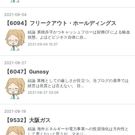
2021
-
09
-
04
【6094】フリークアウト・ホールディングス
結論 累積赤字かつキャッシュフローは財務CFによる輸血
状態。よほどビジネス自体に自…
2021-09-04 15:07
2021
-
08
-
27
【6047】Gunosy
結論 業種としての厳しさが目立つ。当ブログの基準では
経営は良質とは言えない。 目…
2021-08-27 03:09
2021
-
08
-
19
【9532】大阪ガス
結論 海外エネルギーや電力事業への投資強化は方向性と
して悪くないと思うが、マネジ…