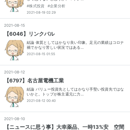
#
株式投資
#
企業分析
2021-08-19 02:29
2021
-
08
-
15
【6046】リンクバル
結論 体質としてはかなり良い印象。足元の業績はコロナ
禍でかなり苦しい状況ではある…
2021-08-15 01:55
2021
-
08
-
12
【6797】名古屋電機工業
結論 バリュー投資先としてはかなり手堅い投資先ではな
いかと。トップが株主還元に力…
2021-08-12 00:40
2021
-
08
-
10
【ニュースに思う事】大幸薬品、一時13%安 空間