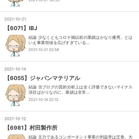
2021
-
10
-
21
【6071】IBJ
結論 少なくともコロナ禍以前の業績はかなり優秀。とは
いえ事業領域を広げすぎている…
2021-10-21 02:58
2021
-
10
-
14
【6055】ジャパンマテリアル
結論 当ブログの質的分析上は全く評価できないマイナス
項目ばかりなのに、業績は非常…
2021-10-14 22:12
2021
-
10
-
12
【6981】村田製作所
結論 主力であるコンポーネント事業の利益率は圧巻。大