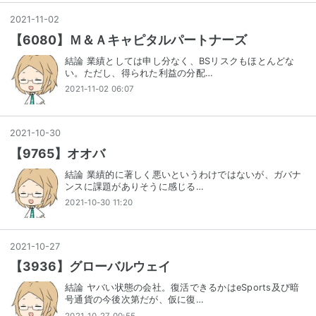
2021
-
11
-
02
【6080】Ｍ＆Ａキャピタルパートナーズ
結論 業績としては申し分なく、BSリスクもほとんどな
い。ただし、得られた利益の分配…
2021-11-02 06:07
2021
-
10
-
30
【9765】オオバ
結論 業績的に著しく悪いというわけではないが、ガバナ
ンスに課題がありそうに感じる…
2021-10-30 11:20
2021
-
10
-
27
【3936】グローバルウェイ
結論 ヤバい状態の会社。復活できるかはeSports及び暗
号通貨の今後次第だが、仮に復…
2021-10-27 00:55