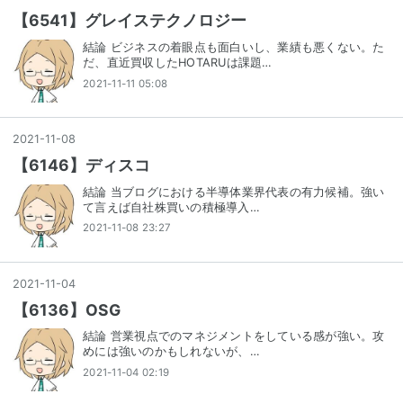
【6541】グレイステクノロジー
結論 ビジネスの着眼点も面白いし、業績も悪くない。た
だ、直近買収したHOTARUは課題…
2021-11-11 05:08
2021
-
11
-
08
【6146】ディスコ
結論 当ブログにおける半導体業界代表の有力候補。強い
て言えば自社株買いの積極導入…
2021-11-08 23:27
2021
-
11
-
04
【6136】OSG
結論 営業視点でのマネジメントをしている感が強い。攻
めには強いのかもしれないが、…
2021-11-04 02:19