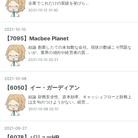
企業でこれだけの実績を挙げら…
2021-10-12 01:40
2021
-
10
-
10
【7095】Macbee Planet
結論 創業したての未知数な会社。現状の数値こそ問題な
いが、業界の傾向や経営者の質…
2021-10-10 02:21
2021
-
10
-
08
【6050】イー・ガーディアン
結論 財務安全性、資本効率、キャッシュフローと財務上
は文句のつけようがない。経営…
2021-10-08 02:51
2021
-
09
-
27
【6078】バリューHR