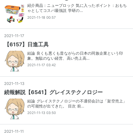
紹介商品：ニューブロック 気に入ったポイント：おもち
ゃとしてコスパ最強説 学研の…
2021-11-18 00:57
2021
-
11
-
17
【6157】日進工具
結論 良くも悪くも昔ながらの日本の同族企業という印
象。無駄のない経営、高い売上高…
2021-11-17 03:42
2021
-
11
-
13
続報解説【6541】グレイステクノロジー
結論 グレイステクノロジーの不適切会計は「架空売上」
の可能性が出てきた。 目次 前…
2021-11-13 03:50
2021
-
11
-
11